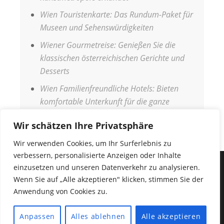
Wien Touristenkarte: Das Rundum-Paket für
Museen und Sehenswürdigkeiten
Wiener Gourmetreise: Genießen Sie die
klassischen österreichischen Gerichte und
Desserts
Wien Familienfreundliche Hotels: Bieten
komfortable Unterkunft für die ganze
Familie
Wir schätzen Ihre Privatsphäre
Wir verwenden Cookies, um Ihr Surferlebnis zu
verbessern, personalisierte Anzeigen oder Inhalte
einzusetzen und unseren Datenverkehr zu analysieren.
IMPRESSUM
Wenn Sie auf „Alle akzeptieren" klicken, stimmen Sie der
DATENSCHUTZERKLÄRUNG
Anwendung von Cookies zu.
COPYRIGHT © 2026
URLAUB WELT
•
Fabulous
Anpassen
Alles ablehnen
Alle akzeptieren
Fluid von
Catch Themes