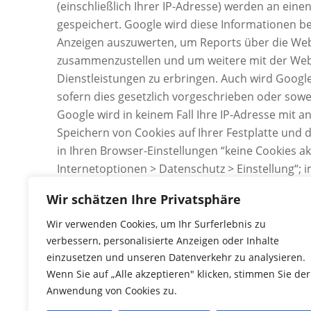
(einschließlich Ihrer IP-Adresse) werden an ein
gespeichert. Google wird diese Informationen be
Anzeigen auszuwerten, um Reports über die Webs
zusammenzustellen und um weitere mit der Web
Dienstleistungen zu erbringen. Auch wird Google
sofern dies gesetzlich vorgeschrieben oder sowe
Google wird in keinem Fall Ihre IP-Adresse mit 
Speichern von Cookies auf Ihrer Festplatte und
in Ihren Browser-Einstellungen “keine Cookies ak
Internetoptionen > Datenschutz > Einstellung“; i
Cookies“); wir weisen Sie jedoch darauf hin, dass
Wir schätzen Ihre Privatsphäre
dieser Website voll umfänglich nutzen können. D
Bearbeitung der über Sie erhobenen Daten durc
Wir verwenden Cookies, um Ihr Surferlebnis zu
dem zuvor benannten Zweck einverstanden.
verbessern, personalisierte Anzeigen oder Inhalte
einzusetzen und unseren Datenverkehr zu analysieren.
Wenn Sie auf „Alle akzeptieren" klicken, stimmen Sie der
Anwendung von Cookies zu.