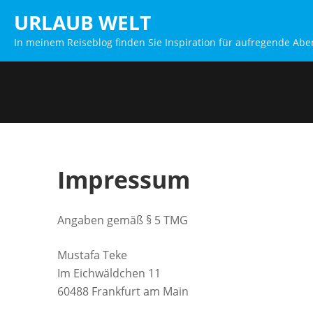
Zum
URLAUB WELT
Inhalt
In meinem Reiseblog finden Sie Inspiration für aufregende A
springen
Impressum
Angaben gemäß § 5 TMG
Mustafa Teke
Im Eichwäldchen 11
60488 Frankfurt am Main