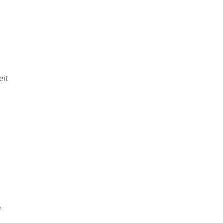
eit
e