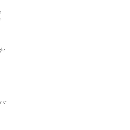
n
e
h
gle
ns“
.