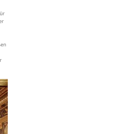
für
er
ßen
r