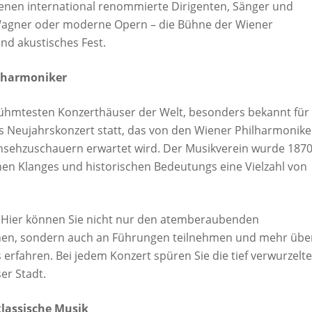
denen international renommierte Dirigenten, Sänger und
 Wagner oder moderne Opern – die Bühne der Wiener
nd akustisches Fest.
ilharmoniker
erühmtesten Konzerthäuser der Welt, besonders bekannt für
 das Neujahrskonzert statt, das von den Wiener Philharmonik
ernsehzuschauern erwartet wird. Der Musikverein wurde 187
hen Klanges und historischen Bedeutungs eine Vielzahl von
. Hier können Sie nicht nur den atemberaubenden
hen, sondern auch an Führungen teilnehmen und mehr übe
erfahren. Bei jedem Konzert spüren Sie die tief verwurzelte
er Stadt.
klassische Musik