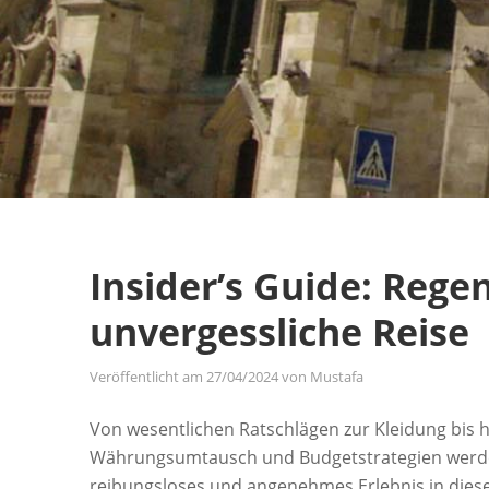
Insider’s Guide: Rege
unvergessliche Reise
Veröffentlicht am
27/04/2024
von
Mustafa
Von wesentlichen Ratschlägen zur Kleidung bis hi
Währungsumtausch und Budgetstrategien werde ic
reibungsloses und angenehmes Erlebnis in diese