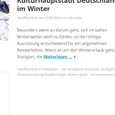
Kulturhauptstadt Deutschlan
im Winter
Veröffentlicht am
25/02/2025
von
Mustafa
Besonders wenn es darum geht, sich im kalten
Winterwetter wohl zu fühlen, ist die richtige
Ausrüstung entscheidend für ein angenehmes
Reiseerlebnis. Wenn es um den Winterurlaub geht, 
Stuttgart, die
Weiterlesen …
Veröffentlicht in
Reisetipps
mit Schlagwort
Rucksack
,
Stuttgart
Reiseausstattung Empfehlungen
,
Warme Jacke
Kommentieren