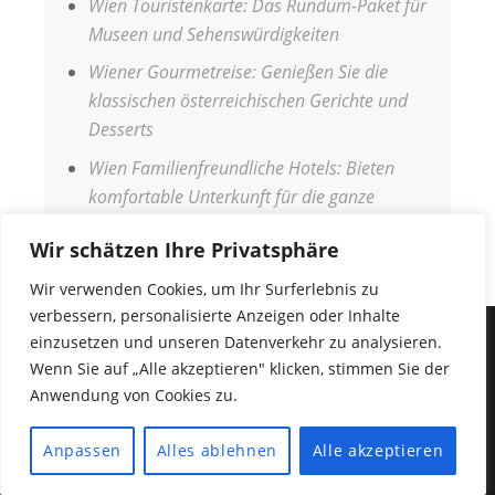
Wien Touristenkarte: Das Rundum-Paket für
Museen und Sehenswürdigkeiten
Wiener Gourmetreise: Genießen Sie die
klassischen österreichischen Gerichte und
Desserts
Wien Familienfreundliche Hotels: Bieten
komfortable Unterkunft für die ganze
Familie
Wir schätzen Ihre Privatsphäre
Wir verwenden Cookies, um Ihr Surferlebnis zu
verbessern, personalisierte Anzeigen oder Inhalte
einzusetzen und unseren Datenverkehr zu analysieren.
IMPRESSUM
Wenn Sie auf „Alle akzeptieren" klicken, stimmen Sie der
DATENSCHUTZERKLÄRUNG
Anwendung von Cookies zu.
COPYRIGHT © 2026
URLAUB WELT
•
Fabulous
Anpassen
Alles ablehnen
Alle akzeptieren
Fluid von
Catch Themes