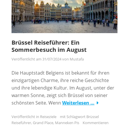
Brüssel Reiseführer: Ein
Sommerbesuch im August
Veröffentlicht am
31/07/2024
von
Mustafa
Die Hauptstadt Belgiens ist bekannt für ihren
einzigartigen Charme, ihre reiche Geschichte
und ihre lebendige Kultur. Im August, unter der
warmen Sonne, zeigt sich Brüssel von seiner
schönsten Seite. Wenn
Weiterlesen …
Veröffentlicht in
Reiseziele
mit Schlagwort
Brüssel
Reiseführer
,
Grand Place
,
Manneken Pis
Kommentieren