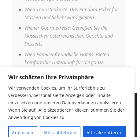
Wien Touristenkarte: Das Rundum-Paket für
Museen und Sehenswürdigkeiten
Wiener Gourmetreise: Genießen Sie die
klassischen österreichischen Gerichte und
Desserts
Wien Familienfreundliche Hotels: Bieten
komfortable Unterkunft für die ganze
Familie
Wir schätzen Ihre Privatsphäre
Wir verwenden Cookies, um Ihr Surferlebnis zu
verbessern, personalisierte Anzeigen oder Inhalte
einzusetzen und unseren Datenverkehr zu analysieren.
IMPRESSUM
Wenn Sie auf „Alle akzeptieren" klicken, stimmen Sie der
DATENSCHUTZERKLÄRUNG
Anwendung von Cookies zu.
COPYRIGHT © 2026
URLAUB WELT
•
Fabulous
Anpassen
Alles ablehnen
Alle akzeptieren
Fluid von
Catch Themes