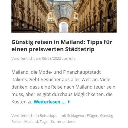
Günstig reisen in Mailand: Tipps für
einen preiswerten Städtetrip
Veröffentlicht am
06/08/2022
von
info
Mailand, die Mode- und Finanzhauptstadt
Italiens, zieht Besucher aus aller Welt an. Viele
denken, dass eine Reise nach Mailand teuer sein
muss, aber es gibt durchaus Möglichkeiten, die
Kosten zu
Weiterlesen …
Veröffentlicht in
Reisetipps
mit Schlagwort
Flügen
,
Günstig
Reisen
,
Mailand
,
Tags
Kommentieren