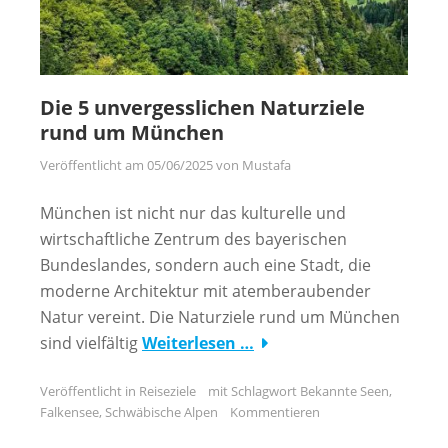
Die 5 unvergesslichen Naturziele
rund um München
Veröffentlicht am
05/06/2025
von
Mustafa
München ist nicht nur das kulturelle und
wirtschaftliche Zentrum des bayerischen
Bundeslandes, sondern auch eine Stadt, die
moderne Architektur mit atemberaubender
Natur vereint. Die Naturziele rund um München
sind vielfältig
Weiterlesen …
Veröffentlicht in
Reiseziele
mit Schlagwort
Bekannte Seen
,
Falkensee
,
Schwäbische Alpen
Kommentieren