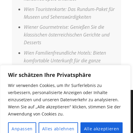
Wien Touristenkarte: Das Rundum-Paket für
Museen und Sehenswürdigkeiten
Wiener Gourmetreise: Genießen Sie die
klassischen österreichischen Gerichte und
Desserts
Wien Familienfreundliche Hotels: Bieten
komfortable Unterkunft für die ganze
Familie
Wir schätzen Ihre Privatsphäre
Wir verwenden Cookies, um Ihr Surferlebnis zu
verbessern, personalisierte Anzeigen oder Inhalte
einzusetzen und unseren Datenverkehr zu analysieren.
IMPRESSUM
Wenn Sie auf „Alle akzeptieren" klicken, stimmen Sie der
DATENSCHUTZERKLÄRUNG
Anwendung von Cookies zu.
COPYRIGHT © 2026
URLAUB WELT
•
Fabulous
Anpassen
Alles ablehnen
Alle akzeptieren
Fluid von
Catch Themes