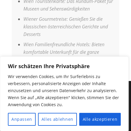
Wien Touristenkarte: Das Rundum-Paket für
Museen und Sehenswürdigkeiten
Wiener Gourmetreise: Genießen Sie die
klassischen österreichischen Gerichte und
Desserts
Wien Familienfreundliche Hotels: Bieten
komfortable Unterkunft für die ganze
Familie
Wir schätzen Ihre Privatsphäre
Wir verwenden Cookies, um Ihr Surferlebnis zu
verbessern, personalisierte Anzeigen oder Inhalte
einzusetzen und unseren Datenverkehr zu analysieren.
IMPRESSUM
Wenn Sie auf „Alle akzeptieren" klicken, stimmen Sie der
DATENSCHUTZERKLÄRUNG
Anwendung von Cookies zu.
COPYRIGHT © 2026
URLAUB WELT
•
Fabulous
Anpassen
Alles ablehnen
Alle akzeptieren
Fluid von
Catch Themes