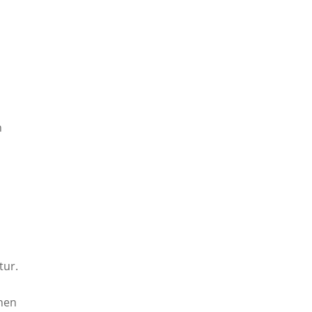
h
tur.
inen