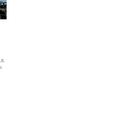
.B.
us