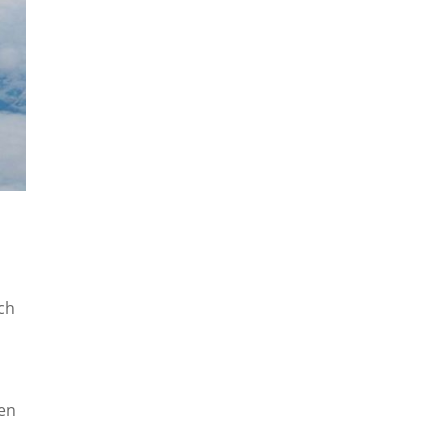
ch
gen