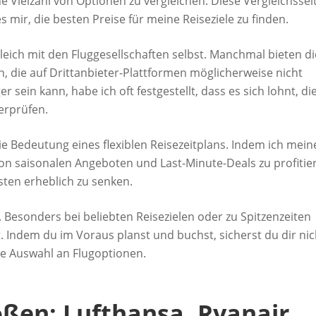
e Vielzahl von Optionen zu vergleichen. Diese Vergleichssei
 mir, die besten Preise für meine Reiseziele zu finden.
rgleich mit den Fluggesellschaften selbst. Manchmal bieten d
, die auf Drittanbieter-Plattformen möglicherweise nicht
 sein kann, habe ich oft festgestellt, dass es sich lohnt, di
berprüfen.
ie Bedeutung eines flexiblen Reisezeitplans. Indem ich mein
von saisonalen Angeboten und Last-Minute-Deals zu profitie
sten erheblich zu senken.
 Besonders bei beliebten Reisezielen oder zu Spitzenzeiten
. Indem du im Voraus planst und buchst, sicherst du dir nic
re Auswahl an Flugoptionen.
oßen: Lufthansa, Ryanair