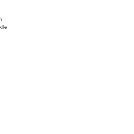
en
die
f