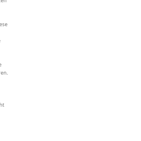
ten
iese
e
e
ren.
ht